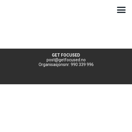
GET FOCUSED
post@getfocused.no
Organisasjonsnr: 990 339 996